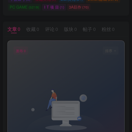
PC GAME
I T 项 目
3A巨作
(5219)
(1)
(70)
文章
0
收藏
0
评论
0
版块
0
帖子
0
粉丝
0
发布
排序
0