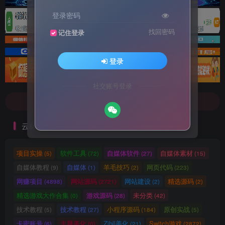
登录密码
找回密码
记住登录
登录
文案不会提取也不会写？八哥来帮忙！
7-9折！等多家顶流配音软件[配音神器Pro]-[配音鹅]-[南瓜配音]-[魔音工坊]-[逗哥配音]戳这里查看详情！
社交账号登录
文案不会提取也不会写？八哥来帮忙！
7-9折！等多家顶流配音软件[配音神器Pro]-[配音鹅]-[南瓜配音]-[魔音工坊]-[逗哥配音]戳这里查看详情！
云标签
项目实操
软件工具
自媒体软件
自媒体素材
(5)
(72)
(27)
(15)
自媒体教程
自媒体
羊毛技巧
网页代码
(9)
(1)
(2)
(223)
网赚项目
网站源码
网站建设
精选源码
(4898)
(2721)
(2)
(2)
精选游戏大作合集
游戏源码
未分类
(0)
(28)
(42)
技术教程
技术教程
小程序源码
原创实战
(5)
(27)
(184)
(5)
卡密账号
主题美化
Zibll美化
Switch游戏
(6)
(0)
(21)
(2872)