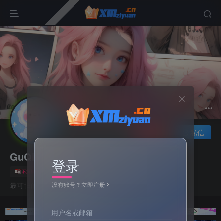
关注
私信
GuQi
登录
4枚徽章
广东
没有账号？立即注册
最可怕的事莫过于无知而行动
用户名或邮箱