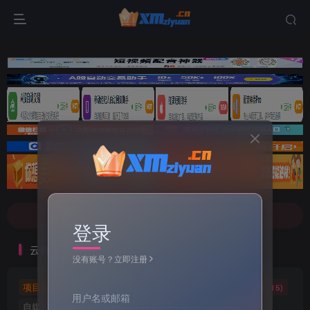
文案不会提取也不会写？八哥来帮忙！
7-9折！等多家顶流配音软件[配音神器Pro]-[配音鹅]-[南瓜配音]-[魔音工坊]-[逗哥配音]戳这里查看详情！
文案不会提取也不会写？八哥来帮忙！
登录
7-9折！等多家顶流配音软件[配音神器Pro]-[配音鹅]-[南瓜配音]-[魔音工坊]-[逗哥配音]戳这里查看详情！
云标签
没有账号？立即注册
项目实操
软件工具
自媒体软件
自媒体素材
(5)
(72)
(27)
(15)
用户名或邮箱
自媒体教程
自媒体
羊毛技巧
网页代码
(9)
(1)
(2)
(223)