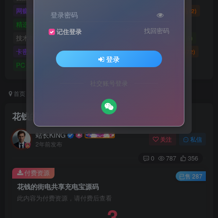
网赚项目
网站源码
网站建设
精选源码
(4898)
(2721)
(2)
(2)
登录密码
精选游戏大作合集
游戏源码
未分类
(0)
(28)
(42)
找回密码
记住登录
技术教程
技术教程
小程序源码
原创实战
(5)
(27)
(184)
(5)
卡密账号
主题美化
Zibll美化
Switch游戏
(6)
(0)
(21)
(2872)
登录
PC GAME
I T 项 目
3A巨作
(5219)
(1)
(70)
社交账号登录
首页
精选源码
网站源码
正文
花钱的街电共享充电宝源码
站长KING
关注
私信
2年前发布
0
787
356
付费资源
已售 287
花钱的街电共享充电宝源码
此内容为付费资源，请付费后查看
3