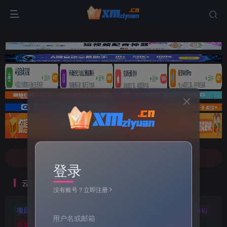
文案不会提取也不会写？八哥来帮忙！
7-9折！等多家顶流配音软件[配音神器Pro]-[配音鹅]-[南瓜配音]-[魔音工坊]-[逗哥配音]戳这里查看详情！
文案不会提取也不会写？八哥来帮忙！
登录
7-9折！等多家顶流配音软件[配音神器Pro]-[配音鹅]-[南瓜配音]-[魔音工坊]-[逗哥配音]戳这里查看详情！
云标签
没有账号？立即注册
项目实操
软件工具
自媒体软件
自媒体素材
(5)
(72)
(27)
(15)
用户名或邮箱
自媒体教程
自媒体
羊毛技巧
网页代码
(9)
(1)
(2)
(223)