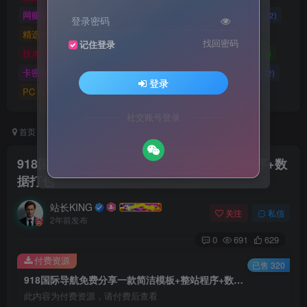
网赚项目
网站源码
网站建设
精选源码
(4898)
(2721)
(2)
(2)
登录密码
精选游戏大作合集
游戏源码
未分类
(0)
(28)
(42)
找回密码
记住登录
技术教程
技术教程
小程序源码
原创实战
(5)
(27)
(184)
(5)
卡密账号
主题美化
Zibll美化
Switch游戏
(6)
(0)
(21)
(2872)
登录
PC GAME
I T 项 目
3A巨作
(5219)
(1)
(70)
社交账号登录
首页
精选源码
网站源码
正文
918国际导航免费分享一款简洁模板+整站程序+数
据打包
站长KING
关注
私信
2年前发布
0
691
629
付费资源
已售 320
918国际导航免费分享一款简洁模板+整站程序+数据打包
此内容为付费资源，请付费后查看