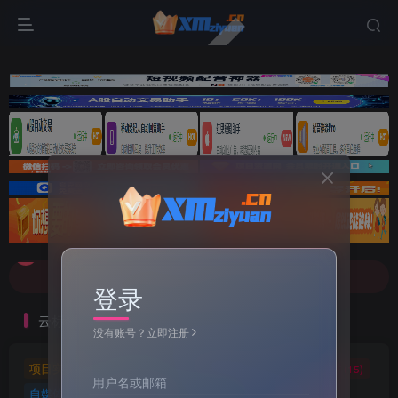
文案不会提取也不会写？八哥来帮忙！
7-9折！等多家顶流配音软件[配音神器Pro]-[配音鹅]-[南瓜配音]-[魔音工坊]-[逗哥配音]戳这里查看详情！
文案不会提取也不会写？八哥来帮忙！
登录
7-9折！等多家顶流配音软件[配音神器Pro]-[配音鹅]-[南瓜配音]-[魔音工坊]-[逗哥配音]戳这里查看详情！
云标签
没有账号？立即注册
项目实操
软件工具
自媒体软件
自媒体素材
(5)
(72)
(27)
(15)
用户名或邮箱
自媒体教程
自媒体
羊毛技巧
网页代码
(9)
(1)
(2)
(223)