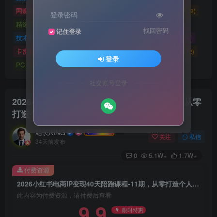
网赚项目
网站源码
网站建设
精选源码
(4898)
(2721)
(2)
(2)
登录密码
精选游戏大作合集
游戏源码
未分类
(0)
(28)
(42)
找回密码
记住登录
技术教程
技术教程
小程序源码
原创实战
(5)
(27)
(184)
(5)
卡密账号
主题美化
Zibll美化
Switch游戏
(6)
(0)
(21)
(2872)
登录
PC GAME
I T 项 目
3A巨作
(5219)
(1)
(70)
社交账号登录
2026小红书电商IP变现40天陪跑课程-11期，从零
打造个人品牌，全流程教学账号运营与变现
站长KING
关注
私信
34天前发布
0
5.1W+
1.7W+
付费资源
2026小红书电商IP变现40天陪跑课程-11期，从零打造个人品牌，全流程教学账号运营与变现
此内容为付费资源，请付费后查看
9.9
限时特惠