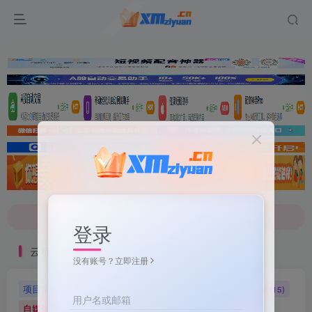
文案不会提取也不会写？八哥来帮忙！
7-9折！等多家顶流配音软件[配音神器Pro]-[配音鹅]-[南瓜配音]-[魔音工坊]-[逗哥配音]戳这里查看详情！
文案不会提取也不会写？八哥来帮忙！
登录
7-9折！等多家顶流配音软件[配音神器Pro]-[配音鹅]-[南瓜配音]-[魔音工坊]-[逗哥配音]戳这里查看详情！
云标签
没有账号？立即注册
项目实操
软件工具
自媒体软件
自媒体素材
(5)
(72)
(27)
(15)
用户名或邮箱
自媒体教程
自媒体
羊毛技巧
网页代码
(9)
(1)
(2)
(223)