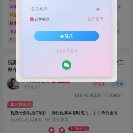
网赚项目
网站源码
网站建设
精选源码
(4898)
(2721)
(2)
(2)
登录密码
精选游戏大作合集
游戏源码
未分类
(0)
(28)
(42)
找回密码
记住登录
技术教程
技术教程
小程序源码
原创实战
(5)
(27)
(184)
(5)
卡密账号
主题美化
Zibll美化
Switch游戏
(6)
(0)
(21)
(2872)
登录
PC GAME
I T 项 目
3A巨作
(5219)
(1)
(70)
社交账号登录
视频号自动挂G项目，自动化脚本省时省力，手工
单价更高，日入300+全网最稳【揭秘】
站长KING
关注
私信
1个月前发布
0
19.8W+
6.6W+
付费资源
视频号自动挂G项目，自动化脚本省时省力，手工单价更高，日入300+全网最稳【揭秘】
此内容为付费资源，请付费后查看
9.9
限时特惠