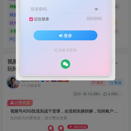
网赚项目
网站源码
网站建设
精选源码
(4898)
(2721)
(2)
(2)
登录密码
精选游戏大作合集
游戏源码
未分类
(0)
(28)
(42)
找回密码
记住登录
技术教程
技术教程
小程序源码
原创实战
(5)
(27)
(184)
(5)
卡密账号
主题美化
Zibll美化
Switch游戏
(6)
(0)
(21)
(2872)
登录
PC GAME
I T 项 目
3A巨作
(5219)
(1)
(70)
社交账号登录
视频号ADQ投流实战干货课，全流程实操拆解，
玩转账户搭建与流量优化，高效提升投放收益
站长KING
关注
私信
1个月前发布
0
13.6W+
4.5W+
付费资源
视频号ADQ投流实战干货课，全流程实操拆解，玩转账户搭建与流量优化，高效提升投放收益
此内容为付费资源，请付费后查看
9.9
限时特惠