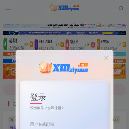
文案不会提取也不会写？八哥来帮忙！
7-9折！等多家顶流配音软件[配音神器Pro]-[配音鹅]-[南瓜配音]-[魔音工坊]-[逗哥配音]戳这里查看详情！
文案不会提取也不会写？八哥来帮忙！
7-9折！等多家顶流配音软件[配音神器Pro]-[配音鹅]-[南瓜配音]-[魔音工坊]-[逗哥配音]戳这里查看详情！
登录
云标签
没有账号？立即注册
项目实操
软件工具
自媒体软件
自媒体素材
(5)
(72)
(27)
(15)
用户名或邮箱
自媒体教程
自媒体
羊毛技巧
网页代码
(9)
(1)
(2)
(223)