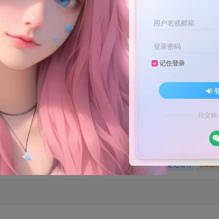
用户名或邮箱
登录密码
文案不会提取也不会写？八哥来帮忙！
记住登录
家顶流配音软件[配音神器Pro]-[配音鹅]-[南瓜配音]-[魔音工坊]-[逗哥
文案不会提取也不会写？八哥来帮忙！
家顶流配音软件[配音神器Pro]-[配音鹅]-[南瓜配音]-[魔音工坊]-[逗哥
社交账
媒体教程
自媒体
羊毛技巧
网页代码
网赚项目
(9)
(1)
(2)
(223)
(4898)
码
原创实战
卡密账号
主题美化
Zibll美化
Swit
(184)
(5)
(6)
(0)
(21)