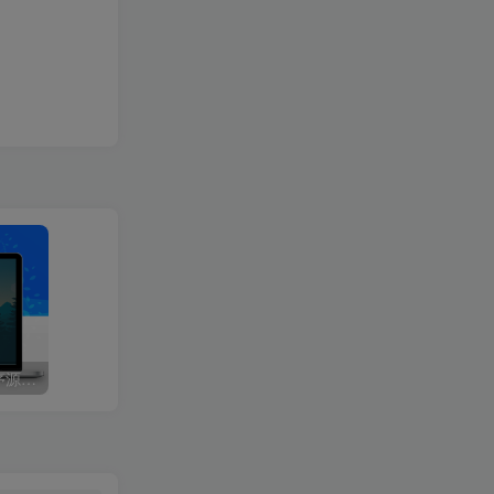
升级版PHP-2025V免签程序源码：改良版V免签-三网免挂支付系统，同步支持支付宝/微信QQ回调