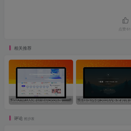
点赞
61
相关推荐
XMZIYUAN整站源码2025版带16000+整站资源
评论
抢沙发