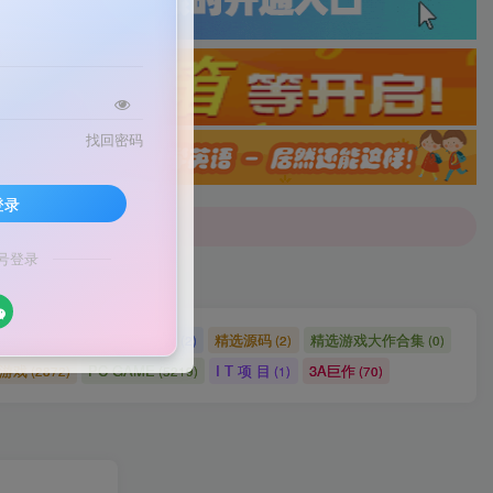
找回密码
配音]戳这里查看详情！
登录
配音]戳这里查看详情！
号登录
网站源码
网站建设
精选源码
精选游戏大作合集
(2721)
(2)
(2)
(0)
ch游戏
PC GAME
I T 项 目
3A巨作
(2872)
(5219)
(1)
(70)