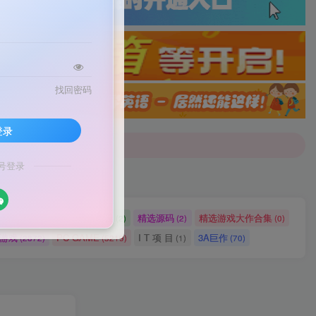
找回密码
配音]戳这里查看详情！
登录
号登录
配音]戳这里查看详情！
网站源码
网站建设
精选源码
精选游戏大作合集
(2721)
(2)
(2)
(0)
ch游戏
PC GAME
I T 项 目
3A巨作
(2872)
(5219)
(1)
(70)