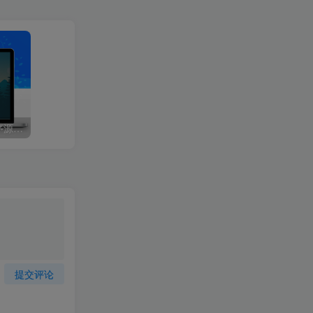
升级版PHP-2025V免签程序源码：改良版V免签-三网免挂支付系统，同步支持支付宝/微信QQ回调
提交评论