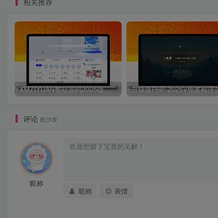
相关推荐
XMZIYUAN整站源码2025版带16000+整站资源
评论
抢沙发
昵称
昵称
表情