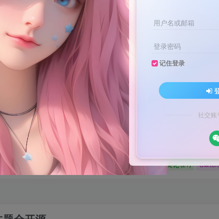
用户名或邮箱
登录密码
记住登录
文案不会提取也不会写？八哥来帮忙！
家顶流配音软件[配音神器Pro]-[配音鹅]-[南瓜配音]-[魔音工坊]-[逗哥
文案不会提取也不会写？八哥来帮忙！
社交账
家顶流配音软件[配音神器Pro]-[配音鹅]-[南瓜配音]-[魔音工坊]-[逗哥
媒体教程
自媒体
羊毛技巧
网页代码
网赚项目
(9)
(1)
(2)
(223)
(4898)
码
原创实战
卡密账号
主题美化
Zibll美化
Swit
(184)
(5)
(6)
(0)
(21)