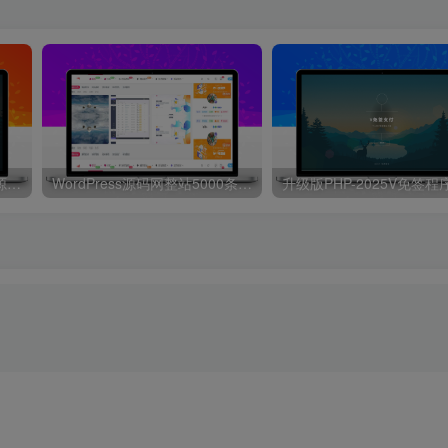
升级版PHP-2025V免签程序源码，本站同款支持支付宝和微信
WordPress源码网整站5000条源码文章数据打包+数据库 带视频教程