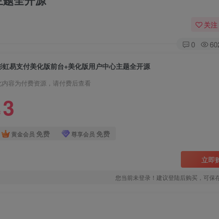
主题全开源
关注
0
60
彩虹易支付美化版前台+美化版用户中心主题全开源
此内容为付费资源，请付费后查看
3
￥
免费
免费
黄金会员
尊享会员
立即
您当前未登录！建议登陆后购买，可保