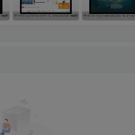
升级版PHP-2025V免签程序源码，本站同款支持支付宝和微信
WordPress源码网整站5000条源码文章数据打包+数据库 带视频教程