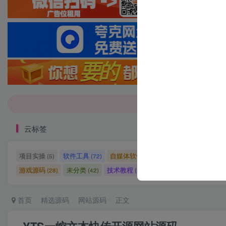
7-9折！等多
7-9折！等多
云标签
项目实操
软件工具
自媒体软件
自媒体素材
自
(5)
(72)
(27)
(15)
游戏源码
未分类
技术教程
技术教程
小程序源
(28)
(42)
(5)
(27)
首页
精选源码
网站源码
正文