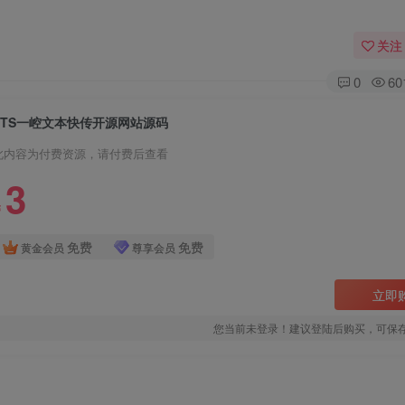
关注
0
60
YTS一崆文本快传开源网站源码
此内容为付费资源，请付费后查看
3
￥
免费
免费
黄金会员
尊享会员
立即
您当前未登录！建议登陆后购买，可保