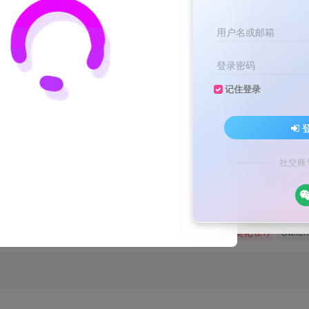
用户名或邮箱
登录密码
记住登录
文案不会提取也不会写？八哥来帮忙！
家顶流配音软件[配音神器Pro]-[配音鹅]-[南瓜配音]-[魔音工坊]-[逗哥
文案不会提取也不会写？八哥来帮忙！
社交账
家顶流配音软件[配音神器Pro]-[配音鹅]-[南瓜配音]-[魔音工坊]-[逗哥
媒体教程
自媒体
羊毛技巧
网页代码
网赚项目
(9)
(1)
(2)
(223)
(4898)
码
原创实战
卡密账号
主题美化
Zibll美化
Swit
(184)
(5)
(6)
(0)
(21)