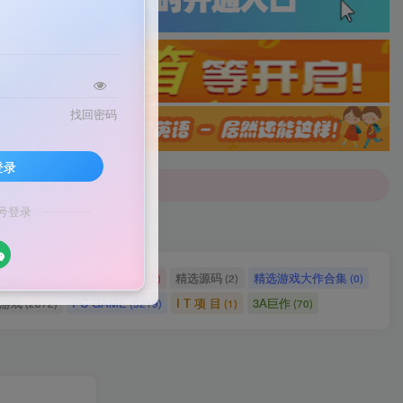
找回密码
配音]戳这里查看详情！
登录
号登录
配音]戳这里查看详情！
网站源码
网站建设
精选源码
精选游戏大作合集
(2721)
(2)
(2)
(0)
ch游戏
PC GAME
I T 项 目
3A巨作
(2872)
(5219)
(1)
(70)