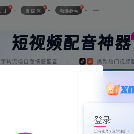
项 目
自 媒 体
精选源码
登录
没有账号？立即注册