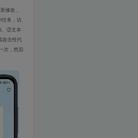
码里修改，
rl任务，访
56。③文本
截攻击性代
问一次，然后