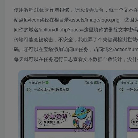
使用教程:①因为作者很懒，所以没弄后台，就一个文本
站点favicon路径在根目录/assets/image/log
问你的域名/action/dt.php?pass=这里填你的删除文本
传输可能会被攻击，不安全，我就弄了个关键词检测拦截
码。④可以在宝塔添加访问url任务，访问域名/action/n
每天就可以在任务运行日志查看文本数据个数统计，没什