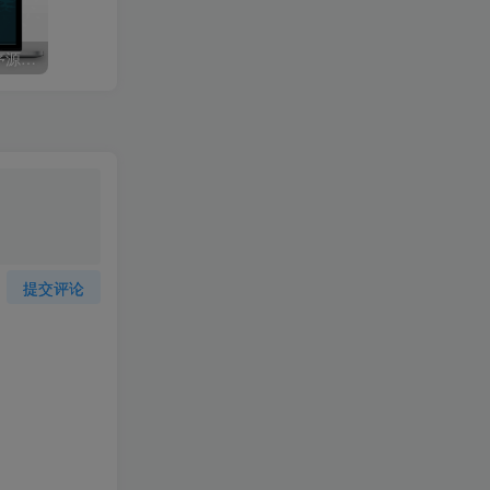
升级版PHP-2025V免签程序源码：改良版V免签-三网免挂支付系统，同步支持支付宝/微信QQ回调
提交评论