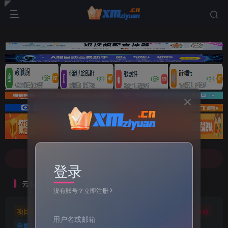
文案不会提取也不会写？八哥来帮忙！
7-9折！等多家顶流配音软件[配音神器Pro]-[配音鹅]-[南瓜配音]-[魔音工坊]-[逗哥配音]戳这里查看详情！
文案不会提取也不会写？八哥来帮忙！
登录
7-9折！等多家顶流配音软件[配音神器Pro]-[配音鹅]-[南瓜配音]-[魔音工坊]-[逗哥配音]戳这里查看详情！
云标签
没有账号？立即注册
项目实操
软件工具
自媒体软件
自媒体素材
(5)
(72)
(27)
(15)
用户名或邮箱
自媒体教程
自媒体
羊毛技巧
网页代码
(9)
(1)
(2)
(223)