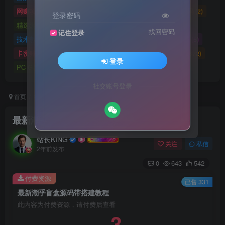
网赚项目
网站源码
网站建设
精选源码
(4898)
(2721)
(2)
(2)
登录密码
精选游戏大作合集
游戏源码
未分类
(0)
(28)
(42)
找回密码
记住登录
技术教程
技术教程
小程序源码
原创实战
(5)
(27)
(184)
(5)
卡密账号
主题美化
Zibll美化
Switch游戏
(6)
(0)
(21)
(2872)
登录
PC GAME
I T 项 目
3A巨作
(5219)
(1)
(70)
社交账号登录
首页
精选源码
网站源码
正文
最新潮乎盲盒源码带搭建教程
站长KING
关注
私信
2年前发布
0
643
542
付费资源
已售 331
最新潮乎盲盒源码带搭建教程
此内容为付费资源，请付费后查看
3