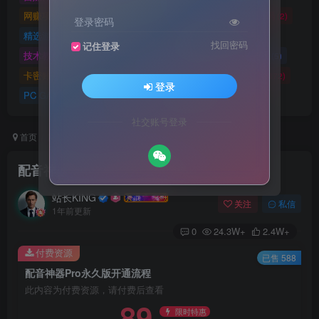
网赚项目
网站源码
网站建设
精选源码
(4898)
(2721)
(2)
(2)
登录密码
精选游戏大作合集
游戏源码
未分类
(0)
(28)
(42)
找回密码
记住登录
技术教程
技术教程
小程序源码
原创实战
(5)
(27)
(184)
(5)
卡密账号
主题美化
Zibll美化
Switch游戏
(6)
(0)
(21)
(2872)
登录
PC GAME
I T 项 目
3A巨作
(5219)
(1)
(70)
社交账号登录
首页
网赚项目
卡密账号
正文
配音神器Pro永久版开通流程
站长KING
关注
私信
1年前更新
0
24.3W+
2.4W+
付费资源
已售 588
配音神器Pro永久版开通流程
此内容为付费资源，请付费后查看
89
限时特惠