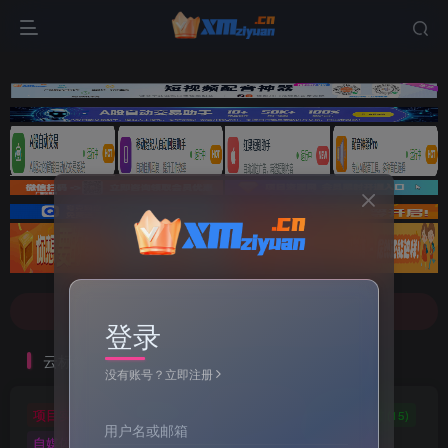
文案不会提取也不会写？八哥来帮忙！
7-9折！等多家顶流配音软件[配音神器Pro]-[配音鹅]-[南瓜配音]-[魔音工坊]-[逗哥配音]戳这里查看详情！
文案不会提取也不会写？八哥来帮忙！
登录
7-9折！等多家顶流配音软件[配音神器Pro]-[配音鹅]-[南瓜配音]-[魔音工坊]-[逗哥配音]戳这里查看详情！
云标签
没有账号？立即注册
项目实操
软件工具
自媒体软件
自媒体素材
(5)
(72)
(27)
(15)
用户名或邮箱
自媒体教程
自媒体
羊毛技巧
网页代码
(9)
(1)
(2)
(223)