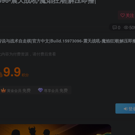
3096-震天战吼-魔焰狂潮|解压即撸|
关注
0
50
传说与战术自走棋|官方中文|Build.15973096-震天战吼-魔焰狂潮|解压即撸
此内容为付费资源，请付费后查看
9.9
积分
免费
免费
黄金会员
尊享会员
登