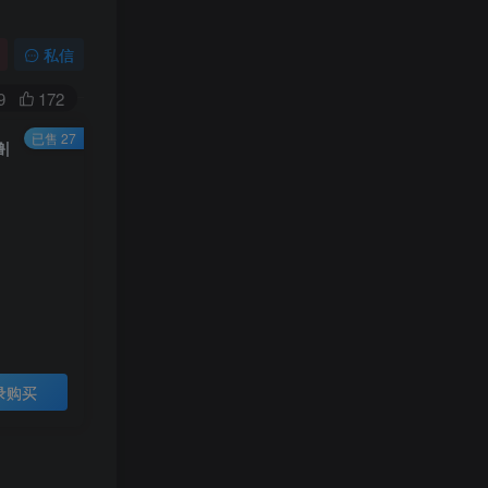
私信
9
172
已售 27
|
录购买