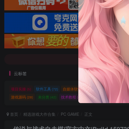
7-9折！等多
7-9折！等多
云标签
项目实操
软件工具
自媒体软件
自媒体素材
自
(5)
(72)
(27)
(15)
游戏源码
未分类
技术教程
技术教程
小程序源
(28)
(42)
(5)
(27)
首页
精选游戏大作合集
PC GAME
正文