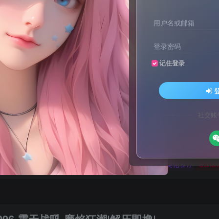
用户名或邮箱
登录密码
记住登录
文案不会提取也不会写？八哥来帮忙！
家顶流配音软件[配音神器Pro]-[配音鹅]-[南瓜配音]-[魔音工坊]-[逗哥
文案不会提取也不会写？八哥来帮忙！
社交账
家顶流配音软件[配音神器Pro]-[配音鹅]-[南瓜配音]-[魔音工坊]-[逗哥
媒体教程
自媒体
羊毛技巧
网页代码
网赚项目
(9)
(1)
(2)
(223)
(4898)
码
原创实战
卡密账号
主题美化
Zibll美化
Swit
(184)
(5)
(6)
(0)
(21)