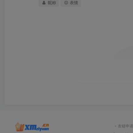
昵称
表情
友链申