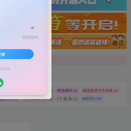
找回密码
配音]戳这里查看详情！
登录
号登录
配音]戳这里查看详情！
网站源码
网站建设
精选源码
精选游戏大作合集
(2721)
(2)
(2)
(0)
ch游戏
PC GAME
I T 项 目
3A巨作
(2872)
(5219)
(1)
(70)