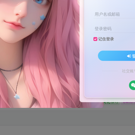
用户名或邮箱
登录密码
记住登录
文案不会提取也不会写？八哥来帮忙！
家顶流配音软件[配音神器Pro]-[配音鹅]-[南瓜配音]-[魔音工坊]-[逗哥
文案不会提取也不会写？八哥来帮忙！
社交账
家顶流配音软件[配音神器Pro]-[配音鹅]-[南瓜配音]-[魔音工坊]-[逗哥
媒体教程
自媒体
羊毛技巧
网页代码
网赚项目
(9)
(1)
(2)
(223)
(4898)
码
原创实战
卡密账号
主题美化
Zibll美化
Swit
(184)
(5)
(6)
(0)
(21)