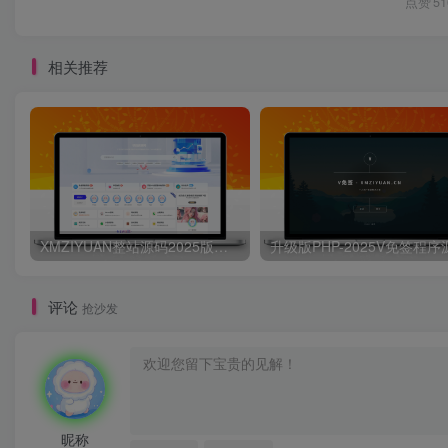
点赞
51
相关推荐
XMZIYUAN整站源码2025版带16000+整站资源
评论
抢沙发
昵称