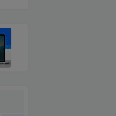
升级版PHP-2025V免签程序源码：改良版V免签-三网免挂支付系统，同步支持支付宝/微信QQ回调