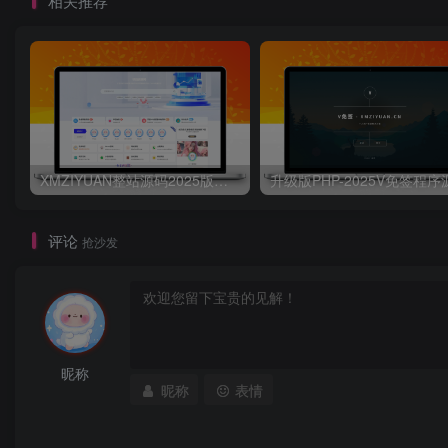
相关推荐
XMZIYUAN整站源码2025版带16000+整站资源
评论
抢沙发
昵称
昵称
表情