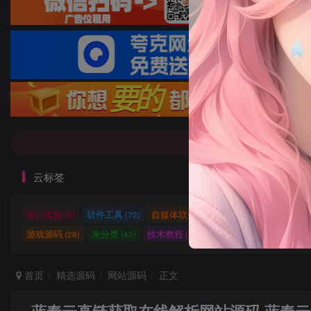
7-9折！等多
7-9折！等多
云标签
项目实操
软件工具
自媒体软件
自媒体素材
自
(5)
(72)
(27)
(15)
游戏源码
未分类
技术教程
技术教程
小程序源
(28)
(42)
(5)
(27)
首页
精选源码
网站源码
正文