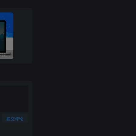
升级版PHP-2025V免签程序源码：改良版V免签-三网免挂支付系统，同步支持支付宝/微信QQ回调
提交评论