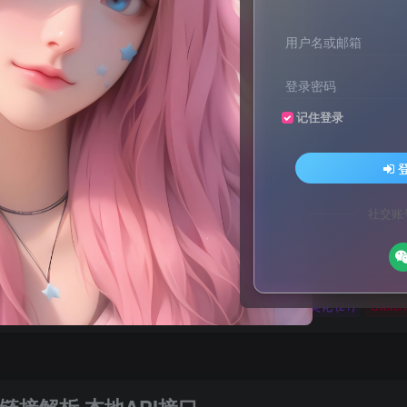
用户名或邮箱
登录密码
记住登录
文案不会提取也不会写？八哥来帮忙！
家顶流配音软件[配音神器Pro]-[配音鹅]-[南瓜配音]-[魔音工坊]-[逗哥
文案不会提取也不会写？八哥来帮忙！
社交账
家顶流配音软件[配音神器Pro]-[配音鹅]-[南瓜配音]-[魔音工坊]-[逗哥
媒体教程
自媒体
羊毛技巧
网页代码
网赚项目
(9)
(1)
(2)
(223)
(4898)
码
原创实战
卡密账号
主题美化
Zibll美化
Swit
(184)
(5)
(6)
(0)
(21)