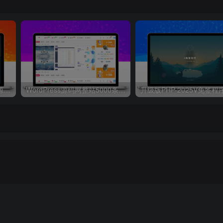
升级版PHP-2025V免签程序源码，本站同款支持支付宝和微信
WordPress源码网整站5000条源码文章数据打包+数据库 带视频教程