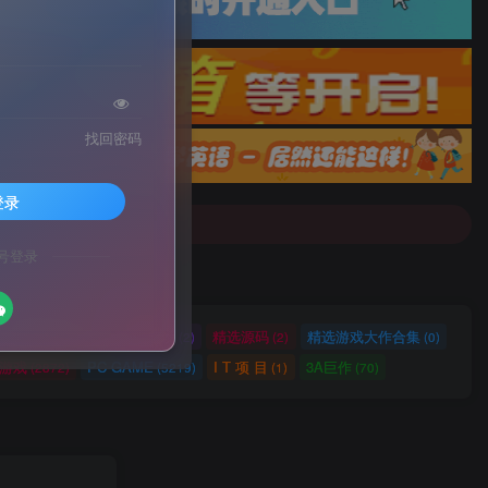
找回密码
配音]戳这里查看详情！
登录
号登录
配音]戳这里查看详情！
网站源码
网站建设
精选源码
精选游戏大作合集
(2721)
(2)
(2)
(0)
ch游戏
PC GAME
I T 项 目
3A巨作
(2872)
(5219)
(1)
(70)