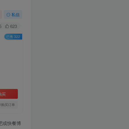
私信
5
623
已售 322
购买
存购买订单
吧或快餐博