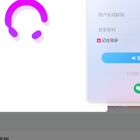
用户名或邮箱
登录密码
记住登录
文案不会提取也不会写？八哥来帮忙！
家顶流配音软件[配音神器Pro]-[配音鹅]-[南瓜配音]-[魔音工坊]-[逗哥
文案不会提取也不会写？八哥来帮忙！
社交账
家顶流配音软件[配音神器Pro]-[配音鹅]-[南瓜配音]-[魔音工坊]-[逗哥
媒体教程
自媒体
羊毛技巧
网页代码
网赚项目
(9)
(1)
(2)
(223)
(4898)
码
原创实战
卡密账号
主题美化
Zibll美化
Swit
(184)
(5)
(6)
(0)
(21)