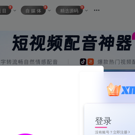
项 目
自 媒 体
精选源码
登录
没有账号？立即注册