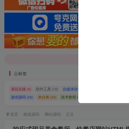
7-9折！等多
7-9折！等多
云标签
项目实操
软件工具
自媒体软件
自媒体素材
自
(5)
(72)
(27)
(15)
游戏源码
未分类
技术教程
技术教程
小程序源
(28)
(42)
(5)
(27)
首页
精选源码
网站源码
正文