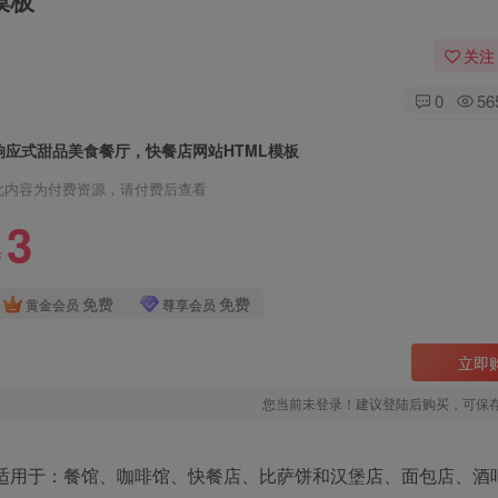
模板
关注
0
56
响应式甜品美食餐厅，快餐店网站HTML模板
此内容为付费资源，请付费后查看
3
￥
免费
免费
黄金会员
尊享会员
立即
您当前未登录！建议登陆后购买，可保
。适用于：餐馆、咖啡馆、快餐店、比萨饼和汉堡店、面包店、酒