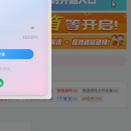
找回密码
配音]戳这里查看详情！
登录
号登录
配音]戳这里查看详情！
网站源码
网站建设
精选源码
精选游戏大作合集
(2721)
(2)
(2)
(0)
ch游戏
PC GAME
I T 项 目
3A巨作
(2872)
(5219)
(1)
(70)