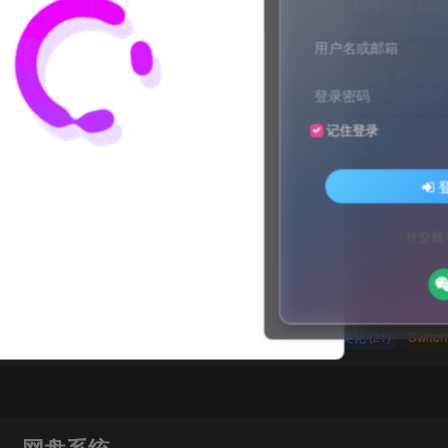
用户名或邮箱
登录密码
记住登录
文案不会提取也不会写？八哥来帮忙！
家顶流配音软件[配音神器Pro]-[配音鹅]-[南瓜配音]-[魔音工坊]-[逗哥
文案不会提取也不会写？八哥来帮忙！
社交账
家顶流配音软件[配音神器Pro]-[配音鹅]-[南瓜配音]-[魔音工坊]-[逗哥
媒体教程
自媒体
羊毛技巧
网页代码
网赚项目
(9)
(1)
(2)
(223)
(4898)
码
原创实战
卡密账号
主题美化
Zibll美化
Swit
(184)
(5)
(6)
(0)
(21)