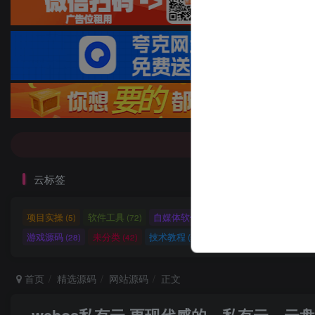
7-9折！等多
7-9折！等多
云标签
项目实操
软件工具
自媒体软件
自媒体素材
自
(5)
(72)
(27)
(15)
游戏源码
未分类
技术教程
技术教程
小程序源
(28)
(42)
(5)
(27)
首页
精选源码
网站源码
正文