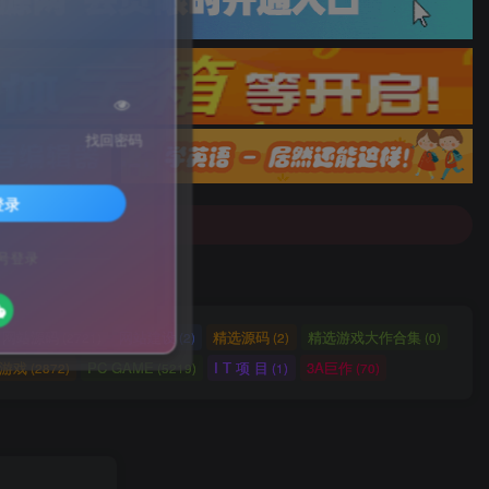
找回密码
配音]戳这里查看详情！
登录
号登录
配音]戳这里查看详情！
网站源码
网站建设
精选源码
精选游戏大作合集
(2721)
(2)
(2)
(0)
ch游戏
PC GAME
I T 项 目
3A巨作
(2872)
(5219)
(1)
(70)