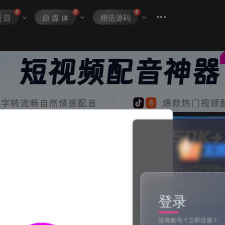
项 目
自 媒 体
精选源码
登录
没有账号？立即注册