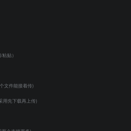
切/粘贴）
一个文件能接着传)
采用先下载再上传)