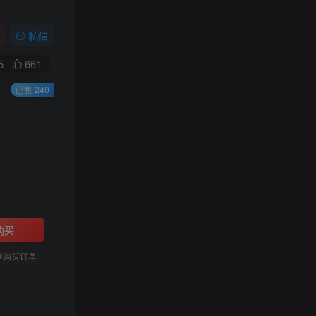
私信
5
661
已售 240
购买
存购买订单