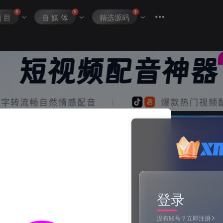
项 目
自 媒 体
精选源码
登录
没有账号？立即注册