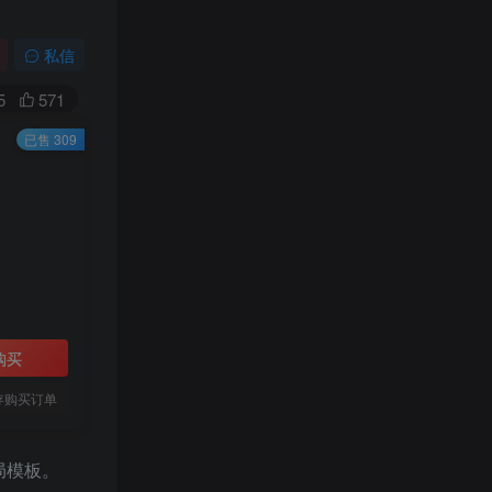
私信
5
571
已售 309
购买
存购买订单
局模板。