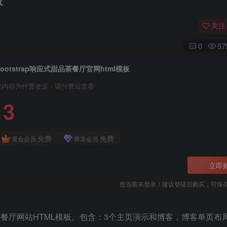
板
关注
0
57
bootstrap响应式甜品茶餐厅官网html模板
此内容为付费资源，请付费后查看
3
￥
免费
免费
黄金会员
尊享会员
立即
您当前未登录！建议登陆后购买，可保
，茶餐厅网站HTML模板。包含：3个主页演示和博客，博客单页布