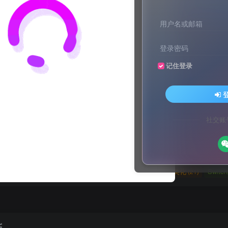
用户名或邮箱
登录密码
记住登录
文案不会提取也不会写？八哥来帮忙！
家顶流配音软件[配音神器Pro]-[配音鹅]-[南瓜配音]-[魔音工坊]-[逗哥
文案不会提取也不会写？八哥来帮忙！
社交账
家顶流配音软件[配音神器Pro]-[配音鹅]-[南瓜配音]-[魔音工坊]-[逗哥
媒体教程
自媒体
羊毛技巧
网页代码
网赚项目
(9)
(1)
(2)
(223)
(4898)
码
原创实战
卡密账号
主题美化
Zibll美化
Swit
(184)
(5)
(6)
(0)
(21)