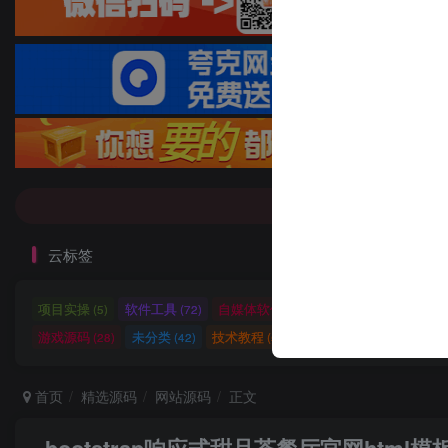
7-9折！等多
7-9折！等多
云标签
项目实操
软件工具
自媒体软件
自媒体素材
自
(5)
(72)
(27)
(15)
游戏源码
未分类
技术教程
技术教程
小程序源
(28)
(42)
(5)
(27)
首页
精选源码
网站源码
正文