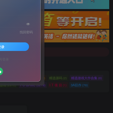
找回密码
配音]戳这里查看详情！
登录
号登录
配音]戳这里查看详情！
网站源码
网站建设
精选源码
精选游戏大作合集
(2721)
(2)
(2)
(0)
ch游戏
PC GAME
I T 项 目
3A巨作
(2872)
(5219)
(1)
(70)