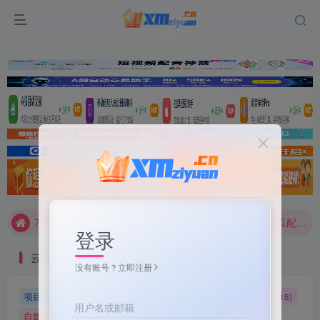
文案不会提取也不会写？八哥来帮忙！
7-9折！等多家顶流配音软件[配音神器Pro]-[配音鹅]-[南瓜配音]-[魔音工坊]-[逗哥配音]戳这里查看详情！
文案不会提取也不会写？八哥来帮忙！
7-9折！等多家顶流配音软件[配音神器Pro]-[配音鹅]-[南瓜配音]-[魔音工坊]-[逗哥配音]戳这里查看详情！
登录
云标签
没有账号？立即注册
项目实操
软件工具
自媒体软件
自媒体素材
(5)
(72)
(27)
(15)
用户名或邮箱
自媒体教程
自媒体
羊毛技巧
网页代码
(9)
(1)
(2)
(223)