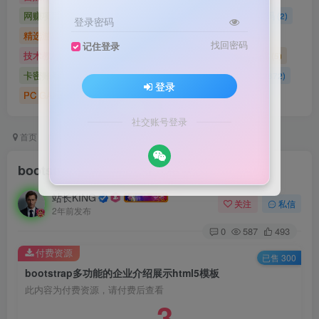
网赚项目
网站源码
网站建设
精选源码
(4898)
(2721)
(2)
(2)
登录密码
精选游戏大作合集
游戏源码
未分类
(0)
(28)
(42)
找回密码
记住登录
技术教程
技术教程
小程序源码
原创实战
(5)
(27)
(184)
(5)
卡密账号
主题美化
Zibll美化
Switch游戏
(6)
(0)
(21)
(2872)
登录
PC GAME
I T 项 目
3A巨作
(5219)
(1)
(70)
社交账号登录
首页
精选源码
网站源码
正文
bootstrap多功能的企业介绍展示html5模板
站长KING
关注
私信
2年前发布
0
587
493
付费资源
已售 300
bootstrap多功能的企业介绍展示html5模板
此内容为付费资源，请付费后查看
3