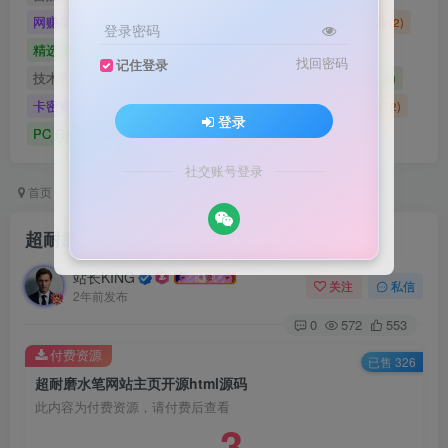
网赚项目
网站源码
网站建设
精选源码
(4898)
(2721)
(2)
(2)
登录密码
精选游戏大作合集
游戏源码
未分类
(0)
(28)
(42)
找回密码
记住登录
技术教程
技术教程
小程序源码
原创实战
(5)
(27)
(184)
(5)
卡密账号
主题美化
Zibll美化
Switch游戏
(6)
(0)
(21)
(2872)
登录
PC GAME
I T 项 目
3A巨作
(5219)
(1)
(70)
社交账号登录
首页
精选源码
网站源码
正文
超耐磨水笔网站主页开源html源码
站长KING
关注
私信
2年前发布
0
572
553
付费资源
已售 326
超耐磨水笔网站主页开源html源码
此内容为付费资源，请付费后查看
3