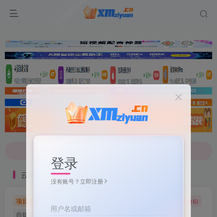
文案不会提取也不会写？八哥来帮忙！
7-9折！等多家顶流配音软件[配音神器Pro]-[配音鹅]-[南瓜配音]-[魔音工坊]-[逗哥配音]戳这里查看详情！
文案不会提取也不会写？八哥来帮忙！
登录
7-9折！等多家顶流配音软件[配音神器Pro]-[配音鹅]-[南瓜配音]-[魔音工坊]-[逗哥配音]戳这里查看详情！
云标签
没有账号？立即注册
项目实操
软件工具
自媒体软件
自媒体素材
(5)
(72)
(27)
(15)
用户名或邮箱
自媒体教程
自媒体
羊毛技巧
网页代码
(9)
(1)
(2)
(223)