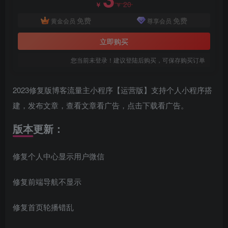
20
￥
￥
免费
免费
黄金会员
尊享会员
立即购买
您当前未登录！建议登陆后购买，可保存购买订单
2023修复版博客流量主小程序【运营版】支持个人小程序搭
建，发布文章，查看文章看广告，点击下载看广告。
版本更新：
修复个人中心显示用户微信
修复前端导航不显示
修复首页轮播错乱