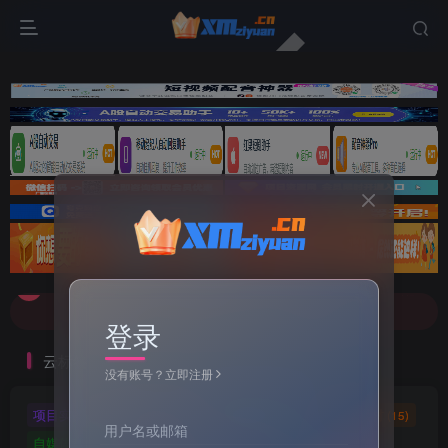
文案不会提取也不会写？八哥来帮忙！
7-9折！等多家顶流配音软件[配音神器Pro]-[配音鹅]-[南瓜配音]-[魔音工坊]-[逗哥配音]戳这里查看详情！
文案不会提取也不会写？八哥来帮忙！
登录
7-9折！等多家顶流配音软件[配音神器Pro]-[配音鹅]-[南瓜配音]-[魔音工坊]-[逗哥配音]戳这里查看详情！
云标签
没有账号？立即注册
项目实操
软件工具
自媒体软件
自媒体素材
(5)
(72)
(27)
(15)
用户名或邮箱
自媒体教程
自媒体
羊毛技巧
网页代码
(9)
(1)
(2)
(223)