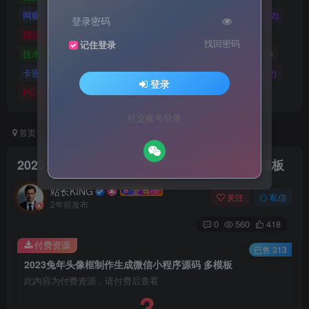
网赚项目
网站源码
网站建设
精选源码
(4898)
(2721)
(2)
(2)
登录密码
精选游戏大作合集
游戏源码
未分类
(0)
(28)
(42)
找回密码
记住登录
技术教程
技术教程
小程序源码
原创实战
(5)
(27)
(184)
(5)
卡密账号
主题美化
Zibll美化
Switch游戏
(6)
(0)
(21)
(2872)
登录
PC GAME
I T 项 目
3A巨作
(5219)
(1)
(70)
社交账号登录
首页
精选源码
小程序源码
正文
2023兔年头像框制作生成微信小程序源码 多模板
站长KING
关注
私信
2年前发布
0
560
418
付费资源
已售 313
2023兔年头像框制作生成微信小程序源码 多模板
此内容为付费资源，请付费后查看
3