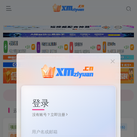
文案不会提取也不会写？八哥来帮忙！
7-9折！等多家顶流配音软件[配音神器Pro]-[配音鹅]-[南瓜配音]-[魔音工坊]-[逗哥配音]戳这里查看详情！
文案不会提取也不会写？八哥来帮忙！
登录
7-9折！等多家顶流配音软件[配音神器Pro]-[配音鹅]-[南瓜配音]-[魔音工坊]-[逗哥配音]戳这里查看详情！
云标签
没有账号？立即注册
项目实操
软件工具
自媒体软件
自媒体素材
(5)
(72)
(27)
(15)
用户名或邮箱
自媒体教程
自媒体
羊毛技巧
网页代码
(9)
(1)
(2)
(223)