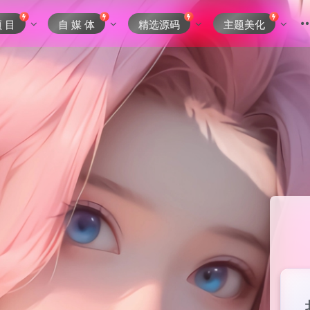
项 目
自 媒 体
精选源码
主题美化