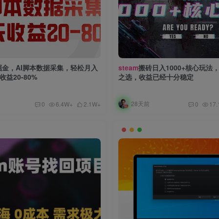
掘金，AI脚本数据采集，轻松月入
steam
搬砖日入1000+核心玩法
益20-80%
之选，收益已经十分稳定
28天前
0
6.4W+
2.1W+
0
17