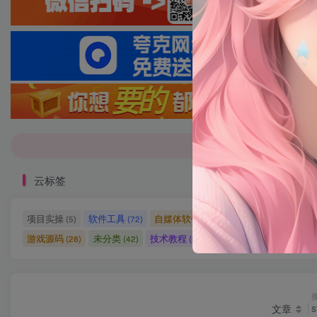
7-9折！等多
7-9折！等多
云标签
项目实操
软件工具
自媒体软件
自媒体素材
自
(5)
(72)
(27)
(15)
游戏源码
未分类
技术教程
技术教程
小程序源
(28)
(42)
(5)
(27)
文章