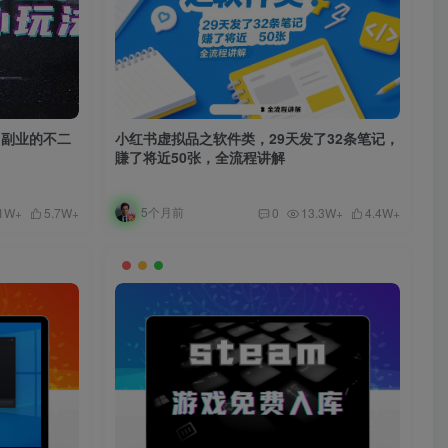
，副业的不二
小红书虚拟品之软件类，29天发了32条笔记，
賺了将近50张，全流程讲解
5个月前
.1W+
5.7W+
0
13.3W+
4.4W+