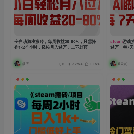
全自动游戏搬砖，每周收益20-80%，只需操
steam
游戏
作1-2个小时，轻松月入过万，上不封顶
过万，每7天收
前天
9天前
0
3.2W+
1.1W+