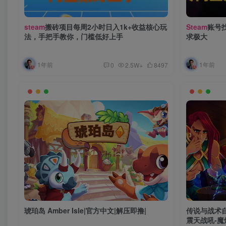
steam
搬砖项目每周2小时日入1k+收益核心玩
Steam
账号
法，手把手教你，门槛低好上手
求极大
1年前
1年前
0
2.5W+
8497
琥珀岛 Amber Isle|官方中文|解压即撸|
传说与战术自走棋
震天战吼-魔