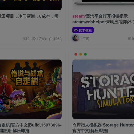
找回项目，冷门蓝海，0成本，需
steam
/蒸汽平台打开报错提示
steamwebhelper未响应/启
方法
技术教程
1年前
0
1.2W+
4069
0
|官方中文|Build.15973096-
仓库猎人模拟器 Storage Hunter S
焰狂潮|解压即撸|
官方中文|解压即撸|