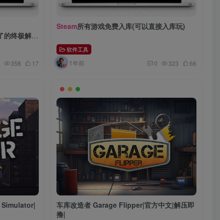
Steam
所有游戏免费入库(可以直接入库玩)
动不了的终极解决
软件工具
1年前
358
17
0
323
66
imulator|
车库改造者 Garage Flipper|官方中文|解压即
撸|