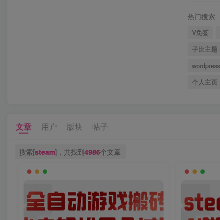
热门搜索
V免签
子比主题
wordpress
个人主页
文章
用户
版块
帖子
搜索[
steam
]，共找到
4986
个文章