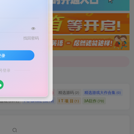
找回密码
配音]戳这里查看详情！
登录
号登录
配音]戳这里查看详情！
网站源码
网站建设
精选源码
精选游戏大作合集
(2721)
(2)
(2)
(0)
ch游戏
PC GAME
I T 项 目
3A巨作
(2872)
(5219)
(1)
(70)