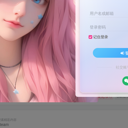
用户名或邮箱
登录密码
记住登录
文案不会提取也不会写？八哥来帮忙！
家顶流配音软件[配音神器Pro]-[配音鹅]-[南瓜配音]-[魔音工坊]-[逗哥
文案不会提取也不会写？八哥来帮忙！
社交账
家顶流配音软件[配音神器Pro]-[配音鹅]-[南瓜配音]-[魔音工坊]-[逗哥
媒体教程
自媒体
羊毛技巧
网页代码
网赚项目
(9)
(1)
(2)
(223)
(4898)
码
原创实战
卡密账号
主题美化
Zibll美化
Swit
(184)
(5)
(6)
(0)
(21)
搜索精彩内容